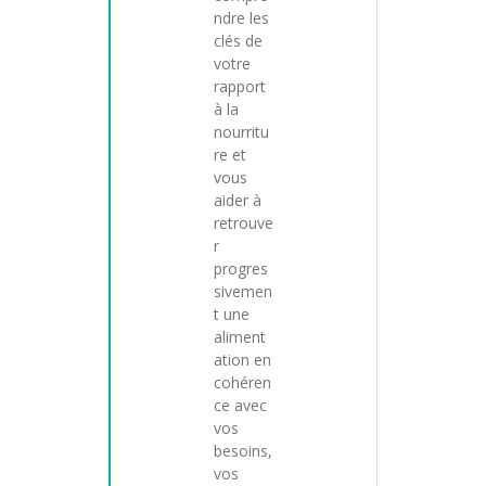
ndre les
clés de
votre
rapport
à la
nourritu
re et
vous
aider à
retrouve
r
progres
sivemen
t une
aliment
ation en
cohéren
ce avec
vos
besoins,
vos