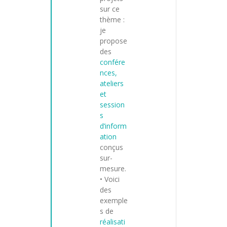
sur ce
thème :
je
propose
des
confére
nces,
ateliers
et
session
s
d’inform
ation
conçus
sur-
mesure.
• Voici
des
exemple
s de
réalisati