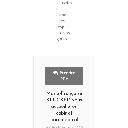
sensatio
ns
aliment
aires et
respect
ant vos
goûts.
Prendre
RDV
Marie-Françoise
KLUCKER vous
accueille en
cabinet
paramédical
sur Rendez-Vous, au 506