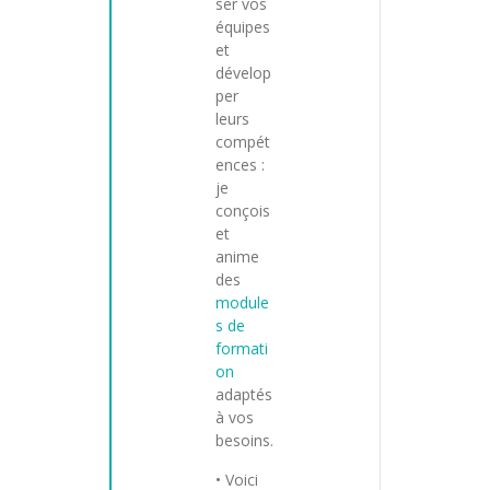
ser vos
équipes
et
dévelop
per
leurs
compét
ences :
je
conçois
et
anime
des
module
s de
formati
on
adaptés
à vos
besoins.
• Voici