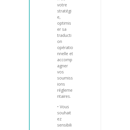
votre
stratégi
e,
optimis
er sa
traducti
on
opératio
nnelle et
accomp
agner
vos
soumiss
ions
régleme
ntaires.
• Vous
souhait
ez
sensibili